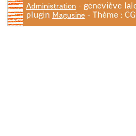
- geneviève lal
Administration
plugin
- Thème : C
Magusine