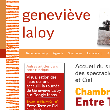
Geneviève Laloy
Agenda
Spectacles
Espace Pro
Au
Accueil du si
Autres articles dans
cette rubrique
des spectacl
Visualisation des
et Ciel
lieux qui ont
acceuilli la tournée
Chambr
de Geneviève Laloy
sur Google Maps
Entre 
Bruxelles (Saint-Gilles)
Entre Terre et Ciel