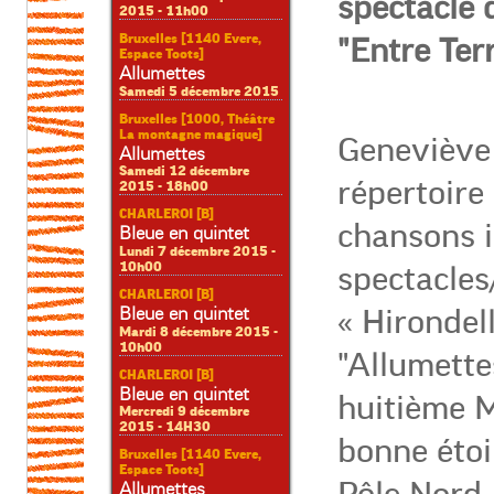
spectacle 
2015 - 11h00
Bruxelles [1140 Evere,
"Entre Terr
Espace Toots]
Allumettes
Samedi 5 décembre 2015
Bruxelles [1000, Théâtre
La montagne magique]
Geneviève 
Allumettes
Samedi 12 décembre
répertoire 
2015 - 18h00
CHARLEROI [B]
chansons i
Bleue en quintet
Lundi 7 décembre 2015 -
10h00
spectacles/
CHARLEROI [B]
Bleue en quintet
« Hirondell
Mardi 8 décembre 2015 -
10h00
"Allumett
CHARLEROI [B]
Bleue en quintet
huitième M
Mercredi 9 décembre
2015 - 14H30
bonne étoil
Bruxelles [1140 Evere,
Espace Toots]
Allumettes