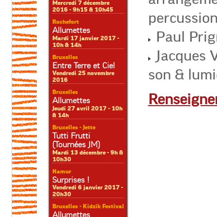
Mercredi 7 décembre
2016 - 9h15 & 10h45
percussion
Rochefort
Allumettes
Paul Prign
Mardi 17 janvier 2017 -
10h & 14h
Jacques V
Bruxelles
Entre Terre et Ciel
son & lumi
Vendredi 25 novembre
2016
Bruxelles
Renseigne
Allumettes
Jeudi 27 avril 2017 - 10h
& 14h
Bruxelles - Jette
Tutti Frutti
(Tournées JM)
Mardi 13 décembre - 9h &
10h30
Namur
Surprises !
Vendredi 6 janvier 2017 -
20h30
Bruxelles - Kidzik Festival
Allumettes