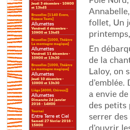
Pôle Nord,
Jeudi 3 décembre - 10H00
et 13h45
Annabelle,
Bruxelles [1140 Evere,
Espace Toots]
follet, Un
Allumettes
Vendredi 4 décembre -
printemps,
10H00 et 13h45
Bruxelles [1000, Théâtre
La montagne magique]
En débarqu
Allumettes
Vendredi 11 décembre -
de la chan
10H00 et 13h30
Bruxelles [1000, Théâtre
Laloy, on s
La montagne magique]
Allumettes
Jeudi 10 décembre -
d’emblée. 
10H00 et 13h30
Liège [4000, Chiroux)]
a envie de 
Allumettes
Dimanche 24 janvier
des petits
2016 - 14H00
Tournai
serrer des
Entre Terre et Ciel
Samedi 27 février 2016 -
15H00
d’ouvrir le