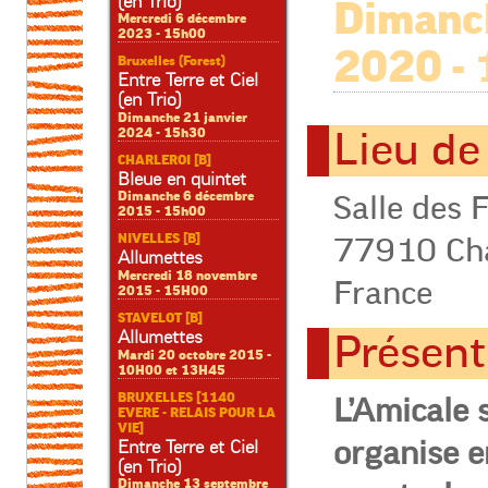
(en Trio)
Dimanch
Mercredi 6 décembre
2023 - 15h00
2020 - 
Bruxelles (Forest)
Entre Terre et Ciel
(en Trio)
Dimanche 21 janvier
2024 - 15h30
Lieu de
CHARLEROI [B]
Bleue en quintet
Dimanche 6 décembre
Salle des 
2015 - 15h00
NIVELLES [B]
77910 Ch
Allumettes
Mercredi 18 novembre
France
2015 - 15H00
STAVELOT [B]
Allumettes
Présent
Mardi 20 octobre 2015 -
10H00 et 13H45
BRUXELLES [1140
L’Amicale 
EVERE - RELAIS POUR LA
VIE]
organise e
Entre Terre et Ciel
(en Trio)
Dimanche 13 septembre