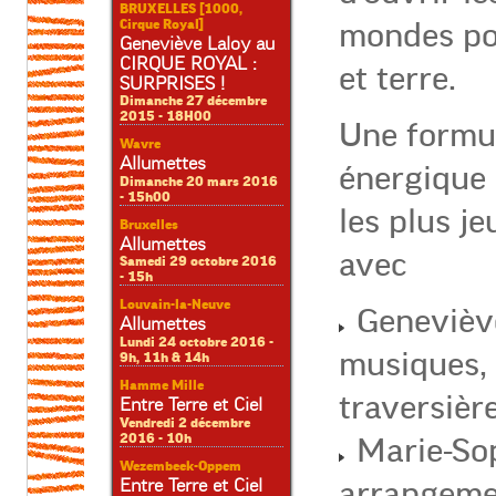
BRUXELLES [1000,
Cirque Royal]
mondes pos
Geneviève Laloy au
CIRQUE ROYAL :
et terre.
SURPRISES !
Dimanche 27 décembre
2015 - 18H00
Une formul
Wavre
Allumettes
énergique 
Dimanche 20 mars 2016
- 15h00
les plus j
Bruxelles
Allumettes
avec
Samedi 29 octobre 2016
- 15h
Louvain-la-Neuve
Geneviève
Allumettes
Lundi 24 octobre 2016 -
musiques, 
9h, 11h & 14h
Hamme Mille
traversièr
Entre Terre et Ciel
Vendredi 2 décembre
2016 - 10h
Marie-Sop
Wezembeek-Oppem
Entre Terre et Ciel
arrangeme