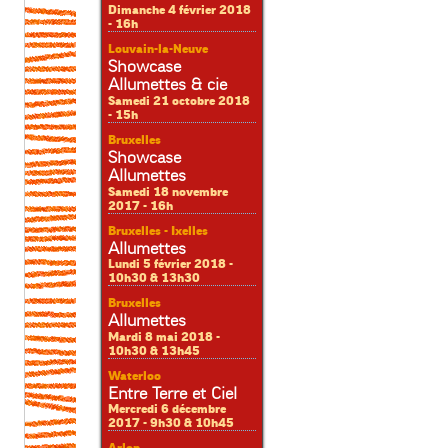
Dimanche 4 février 2018
- 16h
Louvain-la-Neuve
Showcase
Allumettes & cie
Samedi 21 octobre 2018
- 15h
Bruxelles
Showcase
Allumettes
Samedi 18 novembre
2017 - 16h
Bruxelles - Ixelles
Allumettes
Lundi 5 février 2018 -
10h30 & 13h30
Bruxelles
Allumettes
Mardi 8 mai 2018 -
10h30 & 13h45
Waterloo
Entre Terre et Ciel
Mercredi 6 décembre
2017 - 9h30 & 10h45