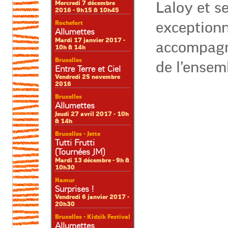
Laloy et s
Mercredi 7 décembre
2016 - 9h15 & 10h45
exception
Rochefort
Allumettes
Mardi 17 janvier 2017 -
accompagn
10h & 14h
Bruxelles
de l’ensem
Entre Terre et Ciel
Vendredi 25 novembre
2016
Bruxelles
Allumettes
Jeudi 27 avril 2017 - 10h
& 14h
Bruxelles - Jette
Tutti Frutti
(Tournées JM)
Mardi 13 décembre - 9h &
10h30
Namur
Surprises !
Vendredi 6 janvier 2017 -
20h30
Bruxelles - Kidzik Festival
Allumettes