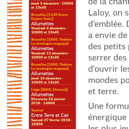
de la chan
Jeudi 3 décembre - 10H00
et 13h45
Laloy, on s
Bruxelles [1140 Evere,
Espace Toots]
d’emblée. 
Allumettes
Vendredi 4 décembre -
10H00 et 13h45
a envie de 
Bruxelles [1000, Théâtre
La montagne magique]
des petits
Allumettes
Vendredi 11 décembre -
serrer des
10H00 et 13h30
Bruxelles [1000, Théâtre
d’ouvrir le
La montagne magique]
Allumettes
mondes pos
Jeudi 10 décembre -
10H00 et 13h30
et terre.
Liège [4000, Chiroux)]
Allumettes
Dimanche 24 janvier
2016 - 14H00
Une formul
Tournai
énergique 
Entre Terre et Ciel
Samedi 27 février 2016 -
15H00
les plus je