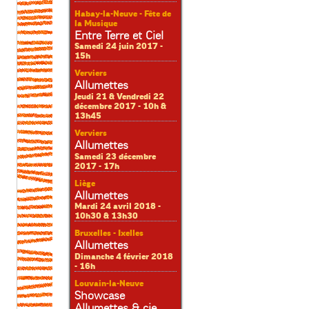
Habay-la-Neuve - Fête de
la Musique
Entre Terre et Ciel
Samedi 24 juin 2017 -
15h
Verviers
Allumettes
Jeudi 21 & Vendredi 22
décembre 2017 - 10h &
13h45
Verviers
Allumettes
Samedi 23 décembre
2017 - 17h
Liège
Allumettes
Mardi 24 avril 2018 -
10h30 & 13h30
Bruxelles - Ixelles
Allumettes
Dimanche 4 février 2018
- 16h
Louvain-la-Neuve
Showcase
Allumettes & cie