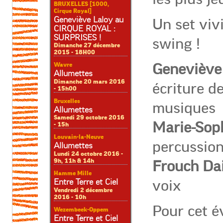
BRUXELLES [1000,
Cirque Royal]
Geneviève Laloy au
Un set vivi
CIRQUE ROYAL :
SURPRISES !
swing !
Dimanche 27 décembre
2015 - 18H00
Geneviève
Wavre
Allumettes
Dimanche 20 mars 2016
écriture d
- 15h00
Bruxelles
musiques
Allumettes
Samedi 29 octobre 2016
Marie-Soph
- 15h
Louvain-la-Neuve
percussion
Allumettes
Lundi 24 octobre 2016 -
9h, 11h & 14h
Frouch Da
Hamme Mille
voix
Entre Terre et Ciel
Vendredi 2 décembre
2016 - 10h
Pour cet 
Wezembeek-Oppem
Entre Terre et Ciel