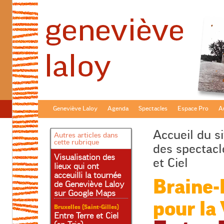
Geneviève Laloy
Agenda
Spectacles
Espace Pro
Au
Accueil du si
Autres articles dans
cette rubrique
des spectacl
Visualisation des
et Ciel
lieux qui ont
acceuilli la tournée
Braine-l
de Geneviève Laloy
sur Google Maps
pour la
Bruxelles (Saint-Gilles)
Entre Terre et Ciel