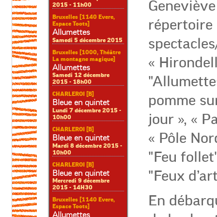
Geneviève 
2015 - 11h00
Bruxelles [1140 Evere,
répertoire
Espace Toots]
Allumettes
spectacles/
Samedi 5 décembre 2015
Bruxelles [1000, Théâtre
« Hirondell
La montagne magique]
Allumettes
Samedi 12 décembre
"Allumett
2015 - 18h00
CHARLEROI [B]
pomme sur
Bleue en quintet
Lundi 7 décembre 2015 -
jour », « P
10h00
CHARLEROI [B]
« Pôle Nord
Bleue en quintet
Mardi 8 décembre 2015 -
10h00
"Feu follet
CHARLEROI [B]
"Feux d’arti
Bleue en quintet
Mercredi 9 décembre
2015 - 14H30
En débarqu
Bruxelles [1140 Evere,
Espace Toots]
Allumettes