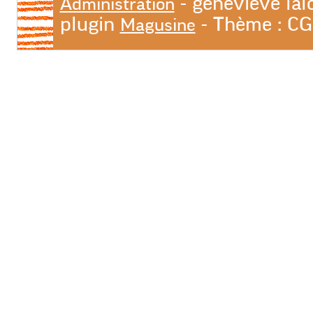
- geneviève lal
Administration
plugin
- Thème : C
Magusine