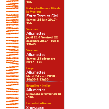
16h
Habay-la-Neuve - Fête de
la Musique
Entre Terre et Ciel
Samedi 24 juin 2017 -
15h
Verviers
Allumettes
Jeudi 21 & Vendredi 22
décembre 2017 - 10h &
13h45
Verviers
Allumettes
Samedi 23 décembre
2017 - 17h
Liège
Allumettes
Mardi 24 avril 2018 -
10h30 & 13h30
Bruxelles - Ixelles
Allumettes
Dimanche 4 février 2018
- 16h
Louvain-la-Neuve
Showcase