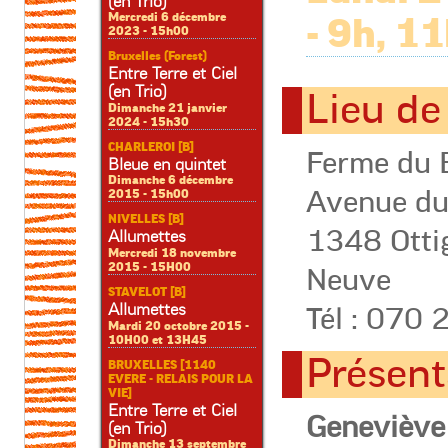
(en Trio)
Mercredi 6 décembre
- 9h, 1
2023 - 15h00
Bruxelles (Forest)
Entre Terre et Ciel
(en Trio)
Lieu de
Dimanche 21 janvier
2024 - 15h30
CHARLEROI [B]
Ferme du 
Bleue en quintet
Dimanche 6 décembre
Avenue du
2015 - 15h00
NIVELLES [B]
1348 Ottig
Allumettes
Mercredi 18 novembre
2015 - 15H00
Neuve
STAVELOT [B]
Allumettes
Tél : 070 
Mardi 20 octobre 2015 -
10H00 et 13H45
Présent
BRUXELLES [1140
EVERE - RELAIS POUR LA
VIE]
Entre Terre et Ciel
Geneviève 
(en Trio)
Dimanche 13 septembre