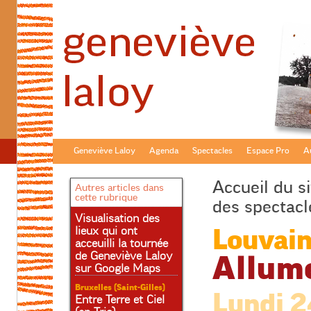
Geneviève Laloy
Agenda
Spectacles
Espace Pro
Au
Accueil du si
Autres articles dans
cette rubrique
des spectacl
Visualisation des
lieux qui ont
Louvain
acceuilli la tournée
de Geneviève Laloy
Allum
sur Google Maps
Bruxelles (Saint-Gilles)
Lundi 2
Entre Terre et Ciel