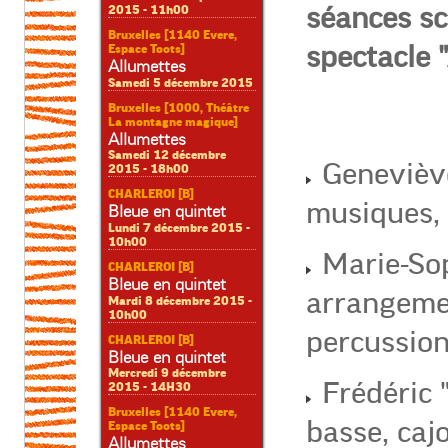
séances sc
2015 - 11h00
Bruxelles [1140 Evere,
spectacle 
Espace Toots]
Allumettes
Samedi 5 décembre 2015
Bruxelles [1000, Théâtre
La montagne magique]
Allumettes
Samedi 12 décembre
Geneviève
2015 - 18h00
CHARLEROI [B]
musiques,
Bleue en quintet
Lundi 7 décembre 2015 -
10h00
Marie-Sop
CHARLEROI [B]
Bleue en quintet
arrangeme
Mardi 8 décembre 2015 -
10h00
percussion
CHARLEROI [B]
Bleue en quintet
Mercredi 9 décembre
Frédéric "
2015 - 14H30
Bruxelles [1140 Evere,
basse, caj
Espace Toots]
Allumettes