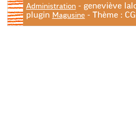
- geneviève lal
Administration
plugin
- Thème : C
Magusine