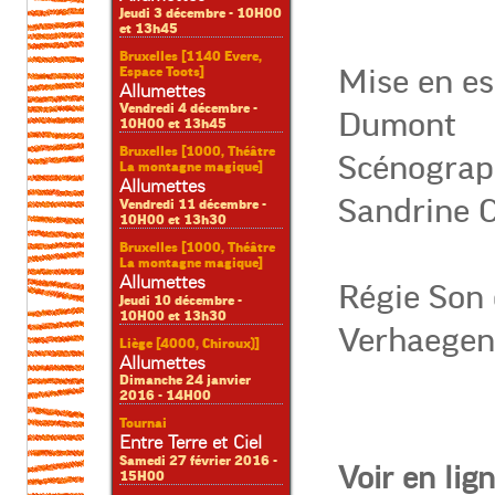
Jeudi 3 décembre - 10H00
et 13h45
Bruxelles [1140 Evere,
Espace Toots]
Mise en es
Allumettes
Vendredi 4 décembre -
Dumont
10H00 et 13h45
Bruxelles [1000, Théâtre
Scénograph
La montagne magique]
Allumettes
Sandrine C
Vendredi 11 décembre -
10H00 et 13h30
Bruxelles [1000, Théâtre
La montagne magique]
Allumettes
Régie Son 
Jeudi 10 décembre -
10H00 et 13h30
Verhaegen
Liège [4000, Chiroux)]
Allumettes
Dimanche 24 janvier
2016 - 14H00
Tournai
Entre Terre et Ciel
Samedi 27 février 2016 -
Voir en lig
15H00