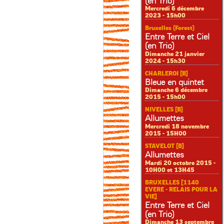
(en Trio)
Mercredi 6 décembre
2023 - 15h00
Bruxelles (Forest)
Entre Terre et Ciel
(en Trio)
Dimanche 21 janvier
2024 - 15h30
CHARLEROI [B]
Bleue en quintet
Dimanche 6 décembre
2015 - 15h00
NIVELLES [B]
Allumettes
Mercredi 18 novembre
2015 - 15H00
STAVELOT [B]
Allumettes
Mardi 20 octobre 2015 -
10H00 et 13H45
BRUXELLES [1140
EVERE - RELAIS POUR LA
VIE]
Entre Terre et Ciel
(en Trio)
Dimanche 13 septembre