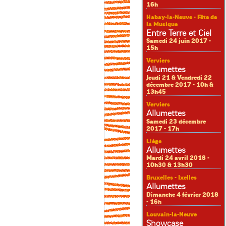
16h
Habay-la-Neuve - Fête de
la Musique
Entre Terre et Ciel
Samedi 24 juin 2017 -
15h
Verviers
Allumettes
Jeudi 21 & Vendredi 22
décembre 2017 - 10h &
13h45
Verviers
Allumettes
Samedi 23 décembre
2017 - 17h
Liège
Allumettes
Mardi 24 avril 2018 -
10h30 & 13h30
Bruxelles - Ixelles
Allumettes
Dimanche 4 février 2018
- 16h
Louvain-la-Neuve
Showcase