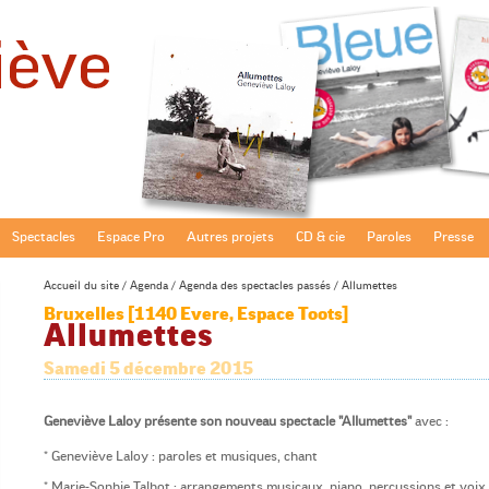
Spectacles
Espace Pro
Autres projets
CD & cie
Paroles
Presse
Accueil du site
/
Agenda
/
Agenda des spectacles passés
/ Allumettes
Bruxelles [1140 Evere, Espace Toots]
Allumettes
Samedi 5 décembre 2015
Geneviève Laloy présente son nouveau spectacle "Allumettes"
avec :
* Geneviève Laloy : paroles et musiques, chant
* Marie-Sophie Talbot : arrangements musicaux, piano, percussions et voix