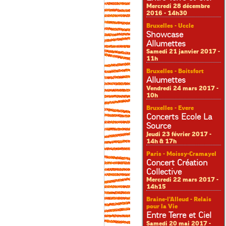
Mercredi 28 décembre
2016 - 14h30
Bruxelles - Uccle
Showcase
Allumettes
Samedi 21 janvier 2017 -
11h
Bruxelles - Boitsfort
Allumettes
Vendredi 24 mars 2017 -
10h
Bruxelles - Evere
Concerts Ecole La
Source
Jeudi 23 février 2017 -
14h & 17h
Paris - Moissy-Cramayel
Concert Création
Collective
Mercredi 22 mars 2017 -
14h15
Braine-l’Alleud - Relais
pour la Vie
Entre Terre et Ciel
Samedi 20 mai 2017 -