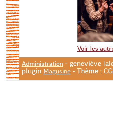
Voir les autr
- geneviève lal
Administration
plugin
- Thème : C
Magusine