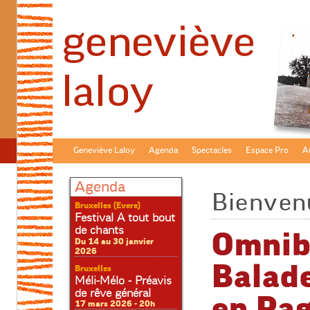
Geneviève Laloy
Agenda
Spectacles
Espace Pro
Au
Agenda
Bienven
Bruxelles (Evere)
Festival A tout bout
de chants
Omnib
Du 14 au 30 janvier
2026
Balade
Bruxelles
Méli-Mélo - Préavis
de rêve général
en Pag
17 mars 2026 - 20h