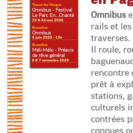
Thaon-les-Vosges
Omnibus - Festival
Omnibus
e
Le Parc En...Chanté
23 & 24 mai 2026
rails et le
Bruxelles
Omnibus
traverses.
5 juin 2026 - 13h
Bruxelles
Il roule, ro
Méli-Mélo - Préavis
de rêve général
baguenaude
6 & 7 novembre 2026
rencontre 
prêt à exp
stations, g
culturels 
contrées p
connues o